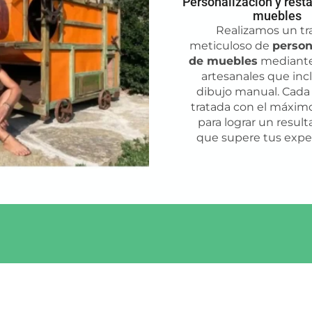
Personalización y rest
muebles
Realizamos un tr
meticuloso de
person
de muebles
mediante
artesanales que inc
dibujo manual. Cada 
tratada con el máxim
para lograr un result
que supere tus expec