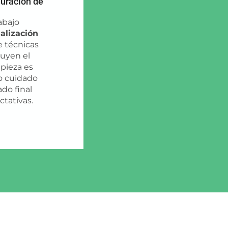
auración de
abajo
alización
 técnicas
luyen el
pieza es
o cuidado
ado final
tativas.